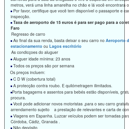
metros, verá uma linha amarelha no chão e lá você encontrará o
Por favor, certifique que você tem disponível o passaporte e ca
inspecção.
Taxa de aeroporto de 15 euros é para ser pago para a cole
Faro
Regresso de carro
Ao final da sua renda, basta deixar o seu carro no
Aeroporto d
estacionamento
ou
Lagos escritório
As condicçoes do aluguer
Aluguer idade mínima: 23 anos
Todos os preços são por semana
Os preços incluem:
C D W (cobertura total)
A protecção contra roubo. E quilómetragem ilimitados.
Porta bagagems e assentos para bebés estão disponíveis, grat
procura.
Você pode adicionar novos motoristas ,para o seu carro gratui
arrendamento sujeito a prestação de relevantes e carta de con
Viagens em Espanha. Luzcar veículos podem ser tomadas para A
Córdoba, Cádiz, Granada .
Não depósito