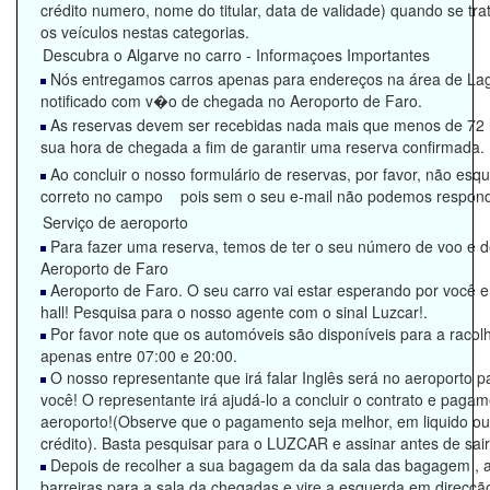
crédito numero, nome do titular, data de validade) quando se tr
os veículos nestas categorias.
Descubra o Algarve no carro - Informaçoes Importantes
Nós entregamos carros apenas para endereços na área de La
notificado com v�o de chegada no Aeroporto de Faro.
As reservas devem ser recebidas nada mais que menos de 72 
sua hora de chegada a fim de garantir uma reserva confirmada.
Ao concluir o nosso formulário de reservas, por favor, não esqu
correto no campo pois sem o seu e-mail não podemos respond
Serviço de aeroporto
Para fazer uma reserva, temos de ter o seu número de voo e 
Aeroporto de Faro
Aeroporto de Faro. O seu carro vai estar esperando por você
hall! Pesquisa para o nosso agente com o sinal Luzcar!.
Por favor note que os automóveis são disponíveis para a racol
apenas entre 07:00 e 20:00.
O nosso representante que irá falar Inglês será no aeroporto p
você! O representante irá ajudá-lo a concluir o contrato e pag
aeroporto!(Observe que o pagamento seja melhor, em liquido ou
crédito). Basta pesquisar para o LUZCAR e assinar antes de sai
Depois de recolher a sua bagagem da da sala das bagagem , a
barreiras para a sala da chegadas e vire a esquerda em direcçã