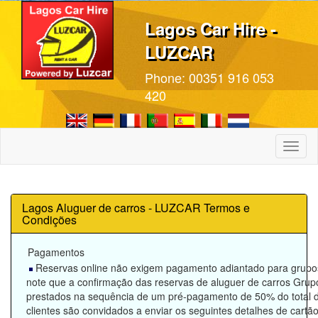
Lagos Car Hire -
LUZCAR
Phone:
00351 916 053
420
Toggl
naviga
Lagos Aluguer de carros - LUZCAR Termos e
Condições
Pagamentos
Reservas online não exigem pagamento adiantado para grupos 
note que a confirmação das reservas de aluguer de carros Grup
prestados na sequência de um pré-pagamento de 50% do total d
clientes são convidados a enviar os seguintes detalhes de cartão 